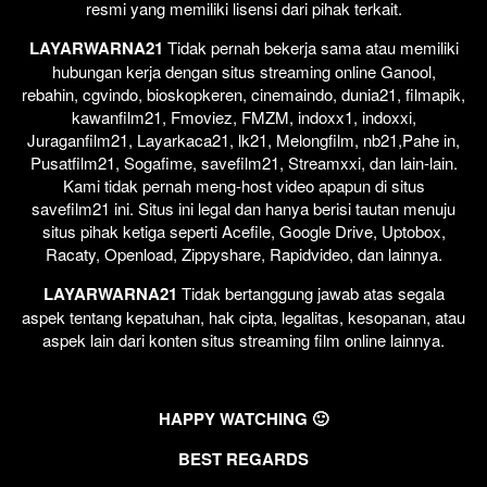
resmi yang memiliki lisensi dari pihak terkait.
LAYARWARNA21
Tidak pernah bekerja sama atau memiliki
hubungan kerja dengan situs streaming online Ganool,
rebahin, cgvindo, bioskopkeren, cinemaindo, dunia21, filmapik,
kawanfilm21, Fmoviez, FMZM, indoxx1, indoxxi,
Juraganfilm21, Layarkaca21, lk21, Melongfilm, nb21,Pahe in,
Pusatfilm21, Sogafime, savefilm21, Streamxxi, dan lain-lain.
Kami tidak pernah meng-host video apapun di situs
savefilm21 ini. Situs ini legal dan hanya berisi tautan menuju
situs pihak ketiga seperti Acefile, Google Drive, Uptobox,
Racaty, Openload, Zippyshare, Rapidvideo, dan lainnya.
LAYARWARNA21
Tidak bertanggung jawab atas segala
aspek tentang kepatuhan, hak cipta, legalitas, kesopanan, atau
aspek lain dari konten situs streaming film online lainnya.
HAPPY WATCHING 🙂
BEST REGARDS