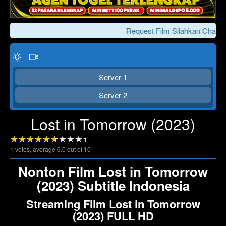
Request Film Silahkan Chat Ke
Server 1
Server 2
Lost in Tomorrow (2023)
Click To Play
Lewati >>>
1
votes, average
6.0
out of 10
Nonton Film Lost in Tomorrow
(2023) Subtitle Indonesia
Streaming Film Lost in Tomorrow
(2023) FULL HD