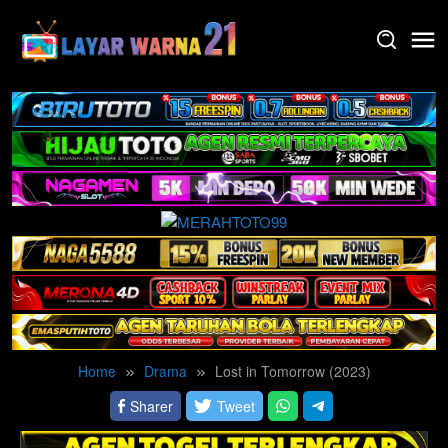
Skip
to
content
Home
Drama
Lost in Tomorrow (2023)
Sharer
Tweet