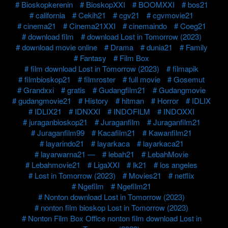
Bioskopkerenin
BioskopXXI
BOOMXXI
bos21
california
Cekih21
cgv21
cgvmovie21
cinema21
Cinema21XXI
cinemaindo
Coeg21
download film
download Lost in Tomorrow (2023)
download movie online
Drama
dunia21
Family
Fantasy
Film Box
film download Lost in Tomorrow (2023)
filmapik
filmbioskop21
filmroster
full movie
Gosemut
Grandxxi
gratis
Gudangfilm21
Gudangmovie
gudangmovie21
History
hitman
Horror
IDLIX
IDLIX21
IDNXXI
INDOFILM
INDOXXI
juraganbioskop21
Juraganfilm
Juraganfilm21
Juraganfilm99
Kacafilm21
Kawanfilm21
layarindo21
layarkaca
layarkaca21
layarwarna21 —
lebah21
LebahMovie
Lebahmovie21
LigaXXI
lk21
los angeles
Lost in Tomorrow (2023)
Movies21
netflix
Ngefilm
Ngefilm21
Nonton download Lost in Tomorrow (2023)
nonton film bioskop Lost in Tomorrow (2023)
Nonton Film Box Office nonton film download Lost in