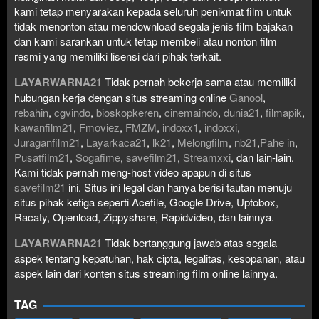
kami tetap menyarakan kepada seluruh penikmat film untuk
tidak menonton atau mendownload segala jenis film bajakan
dan kami sarankan untuk tetap membeli atau nonton film
resmi yang memiliki lisensi dari pihak terkait.
LAYARWARNA21
Tidak pernah bekerja sama atau memiliki
hubungan kerja dengan situs streaming online
Ganool
,
rebahin
,
cgvindo
,
bioskopkeren
,
cinemaindo
,
dunia21
,
filmapik
,
kawanfilm21
,
Fmoviez
,
FMZM
,
indoxx1
,
indoxxi
,
Juraganfilm21
,
Layarkaca21
,
lk21
,
Melongfilm
,
nb21
,
Pahe in
,
Pusatfilm21
,
Sogafime
,
savefilm21
,
Streamxxi
, dan lain-lain.
Kami tidak pernah meng-host video apapun di situs
savefilm21
ini. Situs ini legal dan hanya berisi tautan menuju
situs pihak ketiga seperti Acefile, Google Drive, Uptobox,
Racaty, Openload, Zippyshare, Rapidvideo, dan lainnya.
LAYARWARNA21
Tidak bertanggung jawab atas segala
aspek tentang kepatuhan, hak cipta, legalitas, kesopanan, atau
aspek lain dari konten situs streaming film online lainnya.
TAG