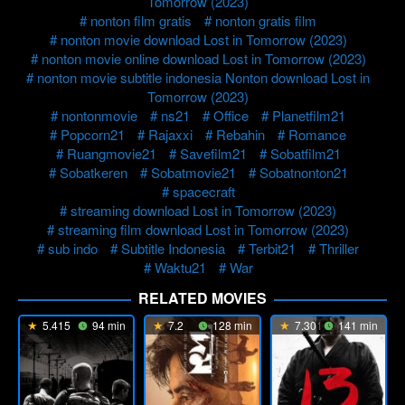
Tomorrow (2023)
nonton film gratis
nonton gratis film
nonton movie download Lost in Tomorrow (2023)
nonton movie online download Lost in Tomorrow (2023)
nonton movie subtitle indonesia Nonton download Lost in
Tomorrow (2023)
nontonmovie
ns21
Office
Planetfilm21
Popcorn21
Rajaxxi
Rebahin
Romance
Ruangmovie21
Savefilm21
Sobatfilm21
Sobatkeren
Sobatmovie21
Sobatnonton21
spacecraft
streaming download Lost in Tomorrow (2023)
streaming film download Lost in Tomorrow (2023)
sub indo
Subtitle Indonesia
Terbit21
Thriller
Waktu21
War
RELATED MOVIES
5.415
94 min
7.2
128 min
7.301
141 min