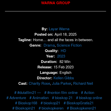
WARNA GROUP
By:
Layar Warna
Posted on:
April 18, 2025
Tagline:
Home… and all the faces in between.
Genre:
Drama
,
Science Fiction
Quality:
HD
Year:
2023
Duration:
82 Min
Release:
15 Feb 2023
Language:
English
Director:
Kellen Gibbs
Cast:
Charity Rose
,
Julia Parker
,
Richard Neil
#dutafilm21 —
#nonton film online
Action
Adventure
Animation
bioskop 21
bioskop online
Bioskop168
bioskop21
BioskopGratis21
Bioskopin21
bioskopkeren
Bioskopkeren21