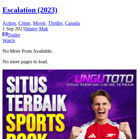
Escalation (2023)
Action
,
Crime
,
Movie
,
Thriller
,
Canada
1 Sep 2023
Jimmy Mak
Trailer
Watch
No More Posts Available.
No more pages to load.