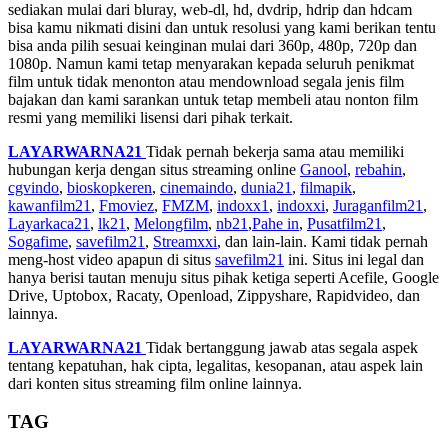
sediakan mulai dari bluray, web-dl, hd, dvdrip, hdrip dan hdcam
bisa kamu nikmati disini dan untuk resolusi yang kami berikan tentu
bisa anda pilih sesuai keinginan mulai dari 360p, 480p, 720p dan
1080p. Namun kami tetap menyarakan kepada seluruh penikmat
film untuk tidak menonton atau mendownload segala jenis film
bajakan dan kami sarankan untuk tetap membeli atau nonton film
resmi yang memiliki lisensi dari pihak terkait.
LAYARWARNA21
Tidak pernah bekerja sama atau memiliki
hubungan kerja dengan situs streaming online
Ganool
,
rebahin
,
cgvindo
,
bioskopkeren
,
cinemaindo
,
dunia21
,
filmapik
,
kawanfilm21
,
Fmoviez
,
FMZM
,
indoxx1
,
indoxxi
,
Juraganfilm21
,
Layarkaca21
,
lk21
,
Melongfilm
,
nb21
,
Pahe in
,
Pusatfilm21
,
Sogafime
,
savefilm21
,
Streamxxi
, dan lain-lain. Kami tidak pernah
meng-host video apapun di situs
savefilm21
ini. Situs ini legal dan
hanya berisi tautan menuju situs pihak ketiga seperti Acefile, Google
Drive, Uptobox, Racaty, Openload, Zippyshare, Rapidvideo, dan
lainnya.
LAYARWARNA21
Tidak bertanggung jawab atas segala aspek
tentang kepatuhan, hak cipta, legalitas, kesopanan, atau aspek lain
dari konten situs streaming film online lainnya.
TAG