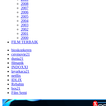
2008
2007
2006
2005
2004
2003
2002
2001
2000
FILM TERBAIK
bioskopkeren
cgvmovie21
dunia21
filmapik
INDOXXI
layarkaca21
netflix
IDLIX
Rebahin
bos21
Film Semi