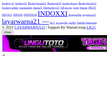
bioskop 21
bioskop21
BioskopGratis21
Bioskopin21
bioskopkeren
Bioskopkeren21
bioskop online
cinemaindo
dunia21
filmbioskop21
full movie
gratis
hitman
IDLIX
INDOXXI
IDLIX21
IDNXXI
INDOFILM
Juraganfilm
layarkaca21
layarwarna21 —
lk21
los angeles
netflix
Subtitle Indonesia
© 2023
LAYARWARNA21
| Support By WarnaGroup
LK21
close