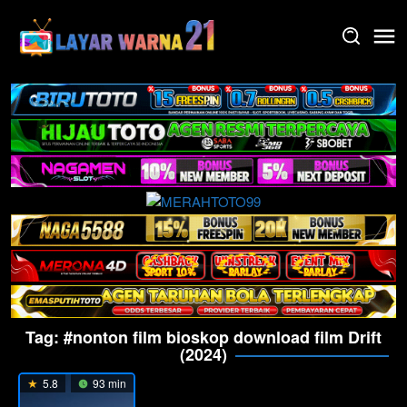
Skip
to
content
Tag:
#nonton film bioskop download film Drift
(2024)
5.8
93 min