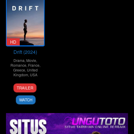
HD
Drift (2024)
Drama
,
Movie
,
Romance
,
France
,
Greece
,
United
Kingdom
,
USA
29
Anthony
TRAILER
Mar
Chen
2024
WATCH