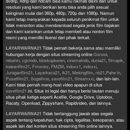
dvdrip, hdrip dan hdcam bisa kamu nikmati disini dan untuk
resolusi yang kami berikan tentu bisa anda pilih sesuai
keinginan mulai dari 360p, 480p, 720p dan 1080p. Namun
kami tetap menyarakan kepada seluruh penikmat film untuk
tidak menonton atau mendownload segala jenis film bajakan
dan kami sarankan untuk tetap membeli atau nonton film
resmi yang memiliki lisensi dari pihak terkait.
LAYARWARNA21
Tidak pernah bekerja sama atau memiliki
hubungan kerja dengan situs streaming online
Ganool
,
rebahin
,
cgvindo
,
bioskopkeren
,
cinemaindo
,
dunia21
,
filmapik
,
kawanfilm21
,
Fmoviez
,
FMZM
,
indoxx1
,
indoxxi
,
Juraganfilm21
,
Layarkaca21
,
lk21
,
Melongfilm
,
nb21
,
Pahe in
,
Pusatfilm21
,
Sogafime
,
savefilm21
,
Streamxxi
, dan lain-lain.
Kami tidak pernah meng-host video apapun di situs
savefilm21
ini. Situs ini legal dan hanya berisi tautan menuju
situs pihak ketiga seperti Acefile, Google Drive, Uptobox,
Racaty, Openload, Zippyshare, Rapidvideo, dan lainnya.
LAYARWARNA21
Tidak bertanggung jawab atas segala
aspek tentang kepatuhan, hak cipta, legalitas, kesopanan, atau
aspek lain dari konten situs streaming film online lainnya.