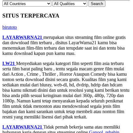
SITUS TERPERCAYA
birutoto
LAYARWARNA21
merupakan situs streaming film online gratis
dan download film terbaru , disitus LayarWarna21 kamu bisa
menemukan film-film terbaru dan terupdate saat ini dan tentu bisa
kamu download kapan pun kamu mau.
LW21
Menyediakan segala kategori film seperti film asia terbaru
serta film barat paling baru , tentu segala macam genre film mulai
dari Action , Crime , Thriller , Horror Ataupun Comedy bisa kamu
tonton serta download disini secara gratis. Kualitas film yang kami
sediakan mulai dari bluray, web-dl, hd, dvdrip, hdrip dan hdcam
bisa kamu nikmati disini dan untuk resolusi yang kami berikan tentu
bisa anda pilih sesuai keinginan mulai dari 360p, 480p, 720p dan
1080p. Namun kami tetap menyarakan kepada seluruh penikmat
film untuk tidak menonton atau mendownload segala jenis film
bajakan dan kami sarankan untuk tetap membeli atau nonton film
resmi yang memiliki lisensi dari pihak terkait.
LAYARWARNA21
Tidak pernah bekerja sama atau memiliki
hubungan kerja dengan situs streaming online
Ganool
,
rebahin
,