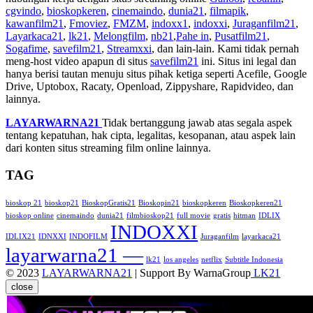
cgvindo
,
bioskopkeren
,
cinemaindo
,
dunia21
,
filmapik
,
kawanfilm21
,
Fmoviez
,
FMZM
,
indoxx1
,
indoxxi
,
Juraganfilm21
,
Layarkaca21
,
lk21
,
Melongfilm
,
nb21
,
Pahe in
,
Pusatfilm21
,
Sogafime
,
savefilm21
,
Streamxxi
, dan lain-lain. Kami tidak pernah
meng-host video apapun di situs
savefilm21
ini. Situs ini legal dan
hanya berisi tautan menuju situs pihak ketiga seperti Acefile, Google
Drive, Uptobox, Racaty, Openload, Zippyshare, Rapidvideo, dan
lainnya.
LAYARWARNA21
Tidak bertanggung jawab atas segala aspek
tentang kepatuhan, hak cipta, legalitas, kesopanan, atau aspek lain
dari konten situs streaming film online lainnya.
TAG
bioskop 21
bioskop21
BioskopGratis21
Bioskopin21
bioskopkeren
Bioskopkeren21
bioskop online
cinemaindo
dunia21
filmbioskop21
full movie
gratis
hitman
IDLIX
INDOXXI
IDLIX21
IDNXXI
INDOFILM
Juraganfilm
layarkaca21
layarwarna21 —
lk21
los angeles
netflix
Subtitle Indonesia
© 2023
LAYARWARNA21
| Support By WarnaGroup
LK21
close