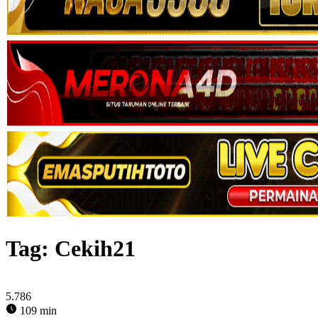
Tag:
Cekih21
5.786
109 min