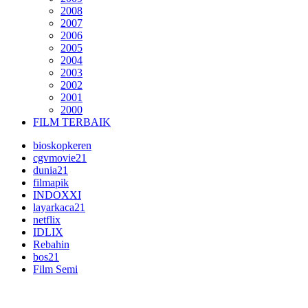
2008
2007
2006
2005
2004
2003
2002
2001
2000
FILM TERBAIK
bioskopkeren
cgvmovie21
dunia21
filmapik
INDOXXI
layarkaca21
netflix
IDLIX
Rebahin
bos21
Film Semi