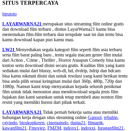
SITUS TERPERCAYA
birutoto
LAYARWARNA21
merupakan situs streaming film online gratis
dan download film terbaru , disitus LayarWarna21 kamu bisa
menemukan film-film terbaru dan terupdate saat ini dan tentu bisa
kamu download kapan pun kamu mau.
LW21
Menyediakan segala kategori film seperti film asia terbaru
serta film barat paling baru , tentu segala macam genre film mulai
dari Action , Crime , Thriller , Horror Ataupun Comedy bisa kamu
tonton serta download disini secara gratis. Kualitas film yang kami
sediakan mulai dari bluray, web-dl, hd, dvdrip, hdrip dan hdcam
bisa kamu nikmati disini dan untuk resolusi yang kami berikan tentu
bisa anda pilih sesuai keinginan mulai dari 360p, 480p, 720p dan
1080p. Namun kami tetap menyarakan kepada seluruh penikmat
film untuk tidak menonton atau mendownload segala jenis film
bajakan dan kami sarankan untuk tetap membeli atau nonton film
resmi yang memiliki lisensi dari pihak terkait.
LAYARWARNA21
Tidak pernah bekerja sama atau memiliki
hubungan kerja dengan situs streaming online
Ganool
,
rebahin
,
cgvindo
,
bioskopkeren
,
cinemaindo
,
dunia21
,
filmapik
,
kawanfilm21
,
Fmoviez
,
FMZM
,
indoxx1
,
indoxxi
,
Juraganfilm21
,