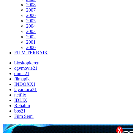
2008
2007
2006
2005
2004
2003
2002
2001
2000
FILM TERBAIK
bioskopkeren
cgvmovie21
dunia21
filmapik
INDOXXI
layarkaca21
netflix
IDLIX
Rebahin
bos21
Film Semi