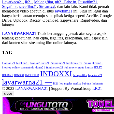
Layarkaca21
,
lk21
,
Melongfilm
,
nb21
,
Pahe in
,
Pusatfilm21
,
Sogafime
,
savefilm21
,
Streamxxi
, dan lain-lain. Kami tidak pernah
meng-host video apapun di situs
savefilm21
ini. Situs ini legal dan
hanya berisi tautan menuju situs pihak ketiga seperti Acefile, Google
Drive, Uptobox, Racaty, Openload, Zippyshare, Rapidvideo, dan
lainnya.
LAYARWARNA21
Tidak bertanggung jawab atas segala aspek
tentang kepatuhan, hak cipta, legalitas, kesopanan, atau aspek lain
dari konten situs streaming film online lainnya.
TAG
bioskop 21
bioskop21
BioskopGratis21
Bioskopin21
bioskopkeren
Bioskopkeren21
bioskop online
cinemaindo
dunia21
filmbioskop21
full movie
gratis
hitman
IDLIX
INDOXXI
IDLIX21
IDNXXI
INDOFILM
Juraganfilm
layarkaca21
layarwarna21 —
lk21
los angeles
netflix
Subtitle Indonesia
© 2023
LAYARWARNA21
| Support By WarnaGroup
LK21
close